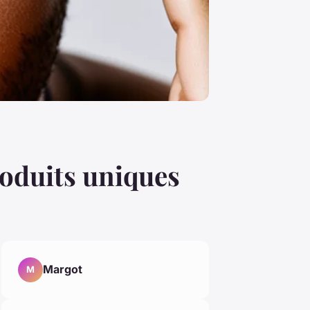
roduits uniques
Margot
M