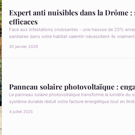
Expert anti nuisibles dans la Drôme : 
efficaces
Face aux infestations croissantes - une hausse de 23% enreg
sanitaires dans votre habitat valentin nécessitent-ils vraiment
30 janvier 2026
Panneau solaire photovoltaïque : eng
Le panneau solaire photovoltaïque transforme la lumière du sol
système durable réduit votre facture énergétique tout en limi
4 juillet 2025