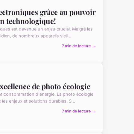
lectroniques grâce au pouvoir
on technologique!
ques est devenue un enjeu crucial. Malgré les
dien, de nombreux appareils vieil...
7 min de lecture →
excellence de photo écologie
 et consommation d'énergie. La photo écologie
es enjeux et solutions durables. S...
7 min de lecture →