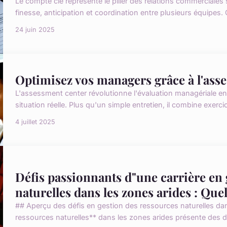
Le compte clé représente le pilier des relations commercial
finesse, anticipation et coordination entre plusieurs équipes.
24 juin 2025
Optimisez vos managers grâce à l'ass
L'assessment center révolutionne l'évaluation managériale
situation réelle. Plus qu'un simple entretien, il combine exerci
4 juillet 2025
Défis passionnants d"une carrière en 
naturelles dans les zones arides : Que
## Aperçu des défis en gestion des ressources naturelles da
ressources naturelles** dans les zones arides présente des dé