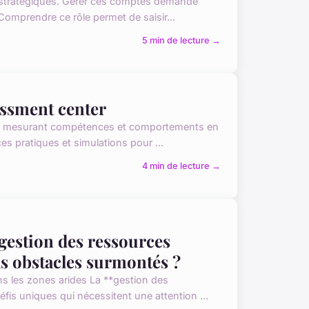
es stratégiques. Gérer ces comptes demande
 Comprendre ce rôle permet de saisir...
5 min de lecture →
essment center
 en mesurant compétences et comportements en
ces pratiques et simulations pour ...
4 min de lecture →
gestion des ressources
ls obstacles surmontés ?
ns les zones arides La **gestion des
fis uniques qui nécessitent une attention ...