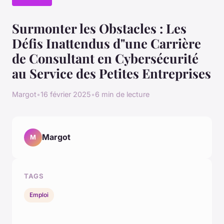
Surmonter les Obstacles : Les
Défis Inattendus d"une Carrière
de Consultant en Cybersécurité
au Service des Petites Entreprises
Margot
•
16 février 2025
•
6 min de lecture
Margot
M
TAGS
Emploi