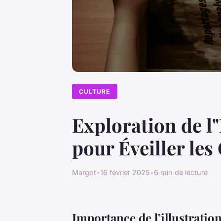
CULTURE
Exploration de l"
pour Éveiller les
Margot
•
16 février 2025
•
6 min de lecture
Importance de l’illustratio