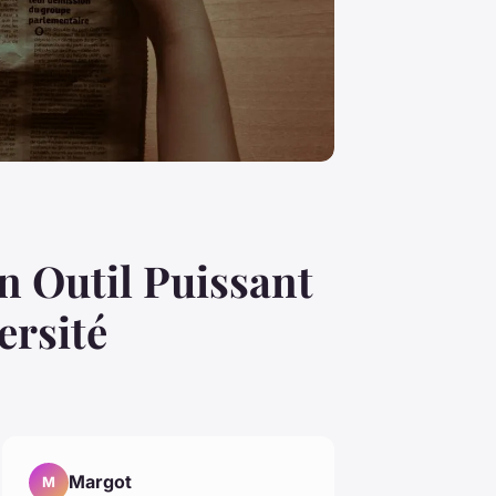
Un Outil Puissant
ersité
Margot
M