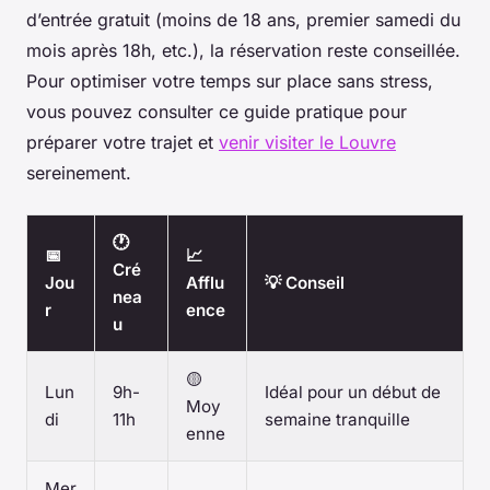
d’entrée gratuit (moins de 18 ans, premier samedi du
mois après 18h, etc.), la réservation reste conseillée.
Pour optimiser votre temps sur place sans stress,
vous pouvez consulter ce guide pratique pour
préparer votre trajet et
venir visiter le Louvre
sereinement.
🕐
📅
📈
Cré
Jou
Afflu
💡 Conseil
nea
r
ence
u
🟡
Lun
9h-
Idéal pour un début de
Moy
di
11h
semaine tranquille
enne
Mer