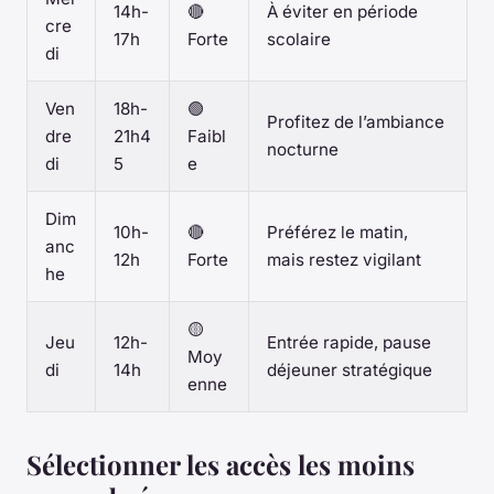
14h-
🔴
À éviter en période
cre
17h
Forte
scolaire
di
Ven
18h-
🟢
Profitez de l’ambiance
dre
21h4
Faibl
nocturne
di
5
e
Dim
10h-
🔴
Préférez le matin,
anc
12h
Forte
mais restez vigilant
he
🟡
Jeu
12h-
Entrée rapide, pause
Moy
di
14h
déjeuner stratégique
enne
Sélectionner les accès les moins