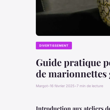
DIVERTISSEMENT
Guide pratique po
de marionnettes 
Margot
•
16 février 2025
•
7 min de lecture
Introduction aux ateliers d