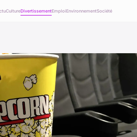
ctu
Culture
Divertissement
Emploi
Environnement
Société