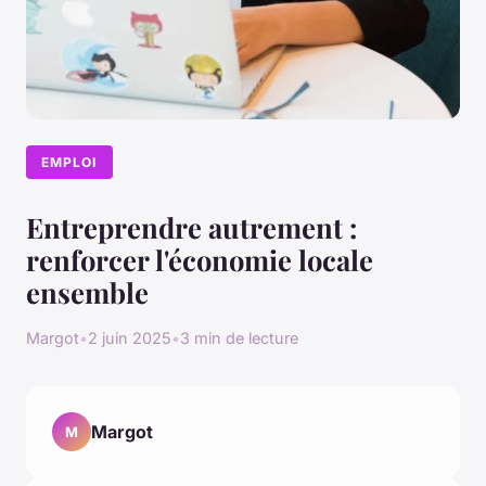
EMPLOI
Entreprendre autrement :
renforcer l'économie locale
ensemble
Margot
•
2 juin 2025
•
3 min de lecture
Margot
M