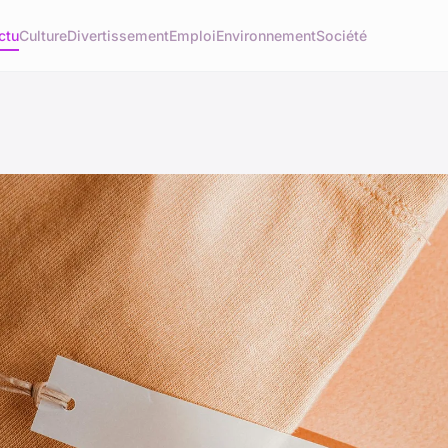
ctu
Culture
Divertissement
Emploi
Environnement
Société