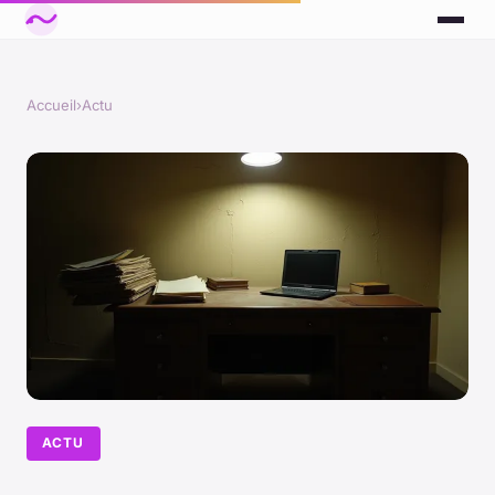
Accueil
›
Actu
ACTU