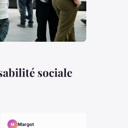
abilité sociale
Margot
M