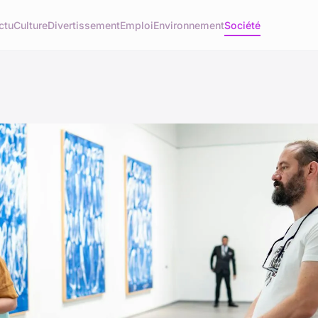
ctu
Culture
Divertissement
Emploi
Environnement
Société